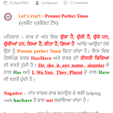
23 Apr,2020
ociclasses
1 Comment
Let’s start :-
Present Perfect Tense
examples
(
ਪ੍ਰਜ਼ੈਂਟ ਪ੍ਰਫੈਕਟ ਟੈਂਸ
)
ਪਹਿਚਾਣ :- ਵਾਕ ਦੇ ਅੰਤ ਵਿਚ
ਚੁੱਕਾ ਹੈ, ਚੁੱਕੀ ਹੈ, ਚੁੱਕੇ ਹਨ,
ਚੁੱਕੀਆਂ ਹਨ, ਲਿਆ ਹੈ, ਕੀਤਾ ਹੈ, ਗਿਆ ਹੈ
ਆਦਿ ਆਉਦਾ ਹੋਵੇ
ਉਸ ਨੂੰ
Present perfect Tense
ਕਿਹਾ ਜਾਂਦਾ ਹੈ। ਇਸ ਵਿਚ
ਹੈਲਪਿੰਗ ਵਰਬ
Has/Have
ਅਤੇ ਵਰਬ ਦੀ
ਤੀਸਰੀ ਕਿਰਿਆ
ਦੀ ਵਰਤੋਂ ਹੁੰਦੀ ਹੈ।
H
e, she, it, any name, singular
ਦੇ
ਨਾਲ
Has
ਅਤੇ
I, We,You,
They, Plural
ਦੇ ਨਾਲ
Have
ਦੀ ਵਰਤੋਂ ਹੁੰਦੀ ਹੈ।
Negative
: – ਨਾਂਹ ਵਾਚਕ ਵਾਕ ਬਨਾਉਣ ਦੇ ਲਈ helping
verb
has/have
ਤੋਂ ਬਾਦ
not
ਲਗਾਇਆ ਜਾਂਦਾ ਹੈ।