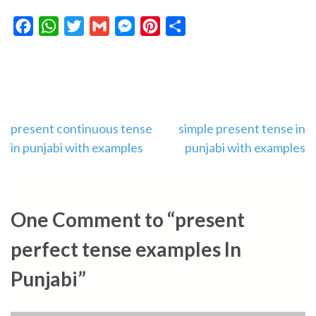
Facebook
WhatsApp
Twitter
Gmail
Messenger
Pinterest
Share
Post
present continuous tense
simple present tense in
in punjabi with examples
punjabi with examples
navigation
One Comment to “present
perfect tense examples In
Punjabi”