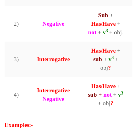
Sub
+
2)
Negative
Has/Have
+
3
not
+
v
+ obj.
Has/Have
+
3
3)
Interrogative
sub
+
v
+
obj
?
Has/Have
+
Interrogative
3
4)
sub +
not
+
v
Negative
+ obj
?
Examples:-