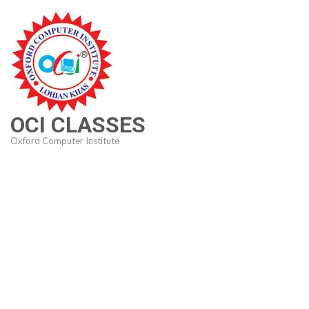
Skip
to
content
(Press
Enter)
OCI CLASSES
Oxford Computer Institute