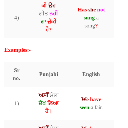
ਕੀ
ਉਹ
Has
she
not
ਗੀਤ
ਨਹੀ
4)
sung
a
ਗਾ
ਚੁੱਕੀ
song
?
ਹੈ?
Examples:-
Sr
Punjabi
English
no.
ਅਸੀਂ
ਮੇਲਾ
We
have
1)
ਦੇਖ
ਲਿਆ
seen
a fair.
ਹੈ।