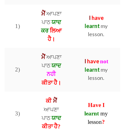
ਮੈਂ
ਆਪਣਾ
I
have
ਪਾਠ
ਯਾਦ
learnt
my
1)
ਕਰ
ਲਿਆ
lesson.
ਹੈ।
ਮੈਂ
ਆਪਣਾ
I
have
not
ਪਾਠ
ਯਾਦ
2)
learnt
my
ਨਹੀ
lesson.
ਕੀਤਾ
ਹੈ।
ਮੈਂ
ਕੀ
Have I
ਆਪਣਾ
3)
learnt
my
ਪਾਠ
ਯਾਦ
lesson
?
ਕੀਤਾ
ਹੈ
?