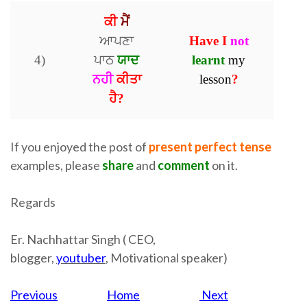
ਕੀ
ਮੈਂ
ਆਪਣਾ
Have I
not
4)
ਪਾਠ
ਯਾਦ
learnt
my
ਨਹੀ
ਕੀਤਾ
lesson
?
ਹੈ?
If you enjoyed the post of
present perfect tense
examples, please
share
and
comment
on it.
Regards
Er. Nachhattar Singh ( CEO,
blogger,
youtuber
,
Motivational speaker)
Previous
Home
Next