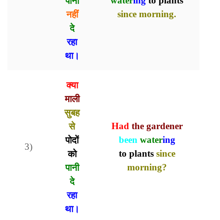
पानी
water
ing
to plants
नहीं
since morning.
दे
रहा
था।
क्या
माली
सुबह
से
Had
t
he gardener
पोदों
been
water
ing
3)
को
to plants
since
पानी
morning?
दे
रहा
था।