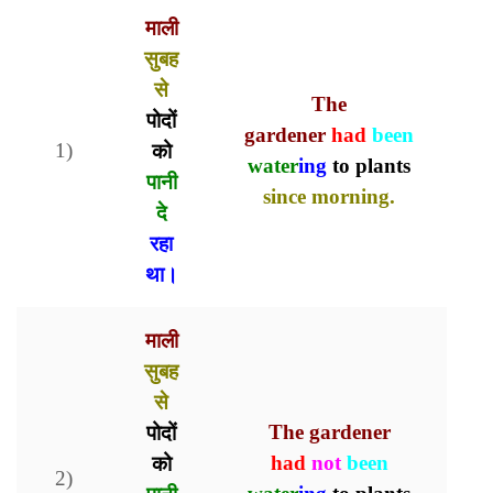
माली
सुबह
से
The
पोदों
gardener
had
been
1)
को
water
ing
to plants
पानी
since morning.
दे
रहा
था।
माली
सुबह
से
पोदों
The gardener
को
had
not
been
2)