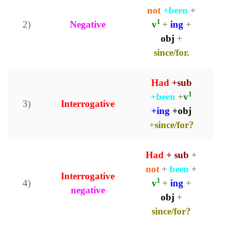
not
+been
+
1
2)
Negative
v
+
ing
+
obj
+
since/for.
Had
+sub
1
+been
+
v
3)
Interrogative
+ing
+obj
+
since/for?
Had
+ sub
+
not
+
been
+
Interrogative
1
4)
v
+
ing
+
negative
obj
+
since/for?