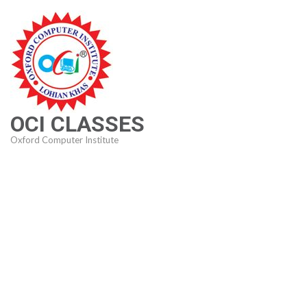
Skip
to
content
(Press
Enter)
OCI CLASSES
Oxford Computer Institute