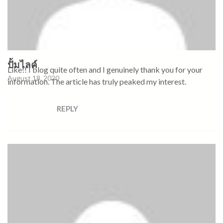
ปั้มไลค์
Like!! I blog quite often and I genuinely thank you for your
August 18, 2020
information. The article has truly peaked my interest.
REPLY