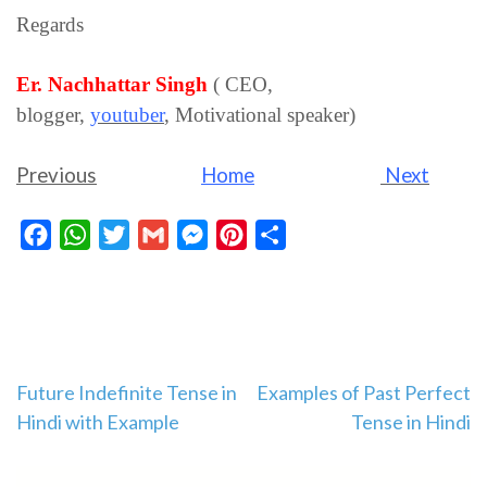
Regards
Er. Nachhattar Singh
( CEO,
blogger,
youtuber
,
Motivational speaker)
Previous
Home
Next
Facebook
WhatsApp
Twitter
Gmail
Messenger
Pinterest
Share
Post
Future Indefinite Tense in
Examples of Past Perfect
Hindi with Example
Tense in Hindi
navigation