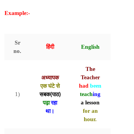
Example:-
Example of Present Perfect Continuous
Tense
Sr
हिंदी
English
no.
The
अध्यापक
Teacher
एक घंटे से
had
been
1)
सबक(पाठ)
teach
ing
पढ़ा
रहा
a lesson
था।
for an
hour.