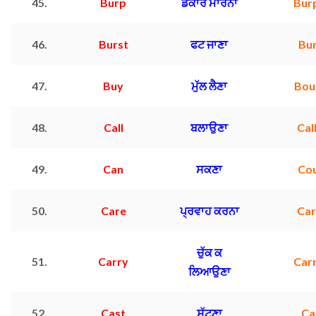
45.
Burp
ਡਕਾਰ ਮਾਰਨਾ
Bur
46.
Burst
ਫਟ ਜਾਣਾ
Bu
47.
Buy
ਮੁੱਲ ਲੈਣਾ
Bou
48.
Call
ਬਲਾਉਣਾ
Cal
49.
Can
ਸਕਣਾ
Co
50.
Care
ਪ੍ਰਵਾਹ ਕਰਨਾ
Ca
ਚੁੱਕ ਕ
51.
Carry
Car
ਲਿਆਉਣਾ
52.
Cast
ਸੁੱਟਣਾ
Ca