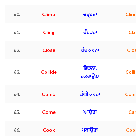
60.
Climb
ਚੜ੍ਹਨਾ
Cli
61.
Cling
ਚੰਬੜਨਾ
Cl
62.
Close
ਬੰਦ ਕਰਨਾ
Clo
ਭਿੜਨਾ,
63.
Collide
Coll
ਟਕਰਾਉਣਾ
64.
Comb
ਕੰਘੀ ਕਰਨਾ
Com
65.
Come
ਆਉਣਾ
Ca
66.
Cook
ਪਕਾਉਣਾ
Coo