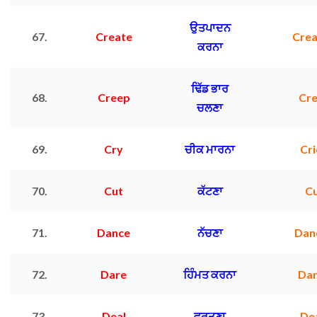
ਉਤਪਾਦਨ
67.
Create
Cre
ਕਰਨਾ
ਢਿੱਡ ਭਾਰ
68.
Creep
Cr
ਚਲਣਾ
69.
Cry
ਚੀਕ ਮਾਰਨਾ
Cr
70.
Cut
ਕੱਟਣਾ
C
71.
Dance
ਨੱਚਣਾ
Dan
72.
Dare
ਹਿੰਮਤ ਕਰਨਾ
Da
73.
Deal
ਵਰਤਣਾ
De