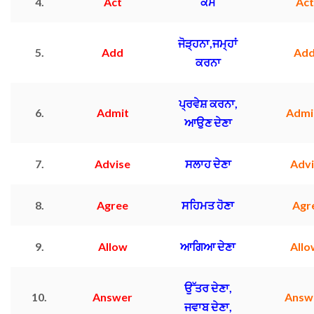
4.
Act
ਕੰਮ
Ac
ਜੋੜ੍ਹਨਾ,ਜਮ੍ਹਾਂ
5.
Add
Ad
ਕਰਨਾ
ਪ੍ਰਵੇਸ਼ ਕਰਨਾ,
6.
Admit
Admi
ਆਉਣ ਦੇਣਾ
7.
Advise
ਸਲਾਹ ਦੇਣਾ
Adv
8.
Agree
ਸਹਿਮਤ ਹੋਣਾ
Agr
9.
Allow
ਆਗਿਆ ਦੇਣਾ
All
ਉੱਤਰ ਦੇਣਾ,
10.
Answer
Answ
ਜਵਾਬ ਦੇਣਾ,